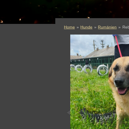
Home
»
Hunde
»
Rumänien
»
Reb