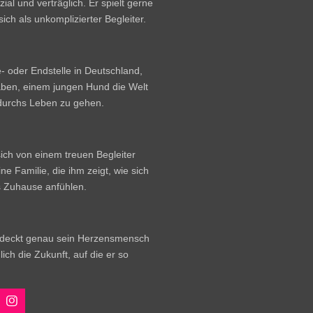
ial und verträglich. Er spielt gerne
ch als unkomplizierter Begleiter.
- oder Endstelle in Deutschland,
ben, einem jungen Hund die Welt
durchs Leben zu gehen.
sich von einem treuen Begleiter
ne Familie, die ihm zeigt, wie sich
s Zuhause anfühlen.
t entdeckt genau sein Herzensmensch
ich die Zukunft, auf die er so
I