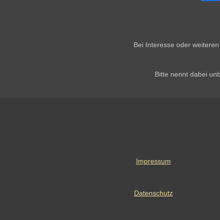
a
c
e
b
o
o
Bei Interesse oder weitere
k
Bitte nennt dabei u
Impressum
Datenschutz