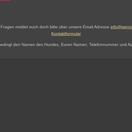
n
s
t
a
g
r
n Fragen meldet euch doch bitte über unsere Email Adresse
info@perro
a
Kontaktformular
m
nbedingt den Namen des Hundes, Euren Namen, Telefonnummer und Ad