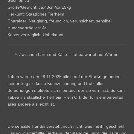
Gechipt: Ja
Größe/Gewicht: ca.43cm/ca.15kg
Herkunft: Staatliches Tierheim
Charakter: Neugierig, freundlich, verunsichert, sensibel
Hundeverträglich: Ja
Katzenverträglich: Unbekannt
❄️ Zwischen Lärm und Kälte – Tabea wartet auf Wärme.
Tabea wurde am 28.11.2025 allein auf der Straße gefunden.
Leider trug sie keine Kennzeichnung und trotz aller
Bemühungen meldete sich niemand, der sie vermisst. So kam
Tabea ins staatliche Tierheim – ein Ort, der für sie momentan
alles andere als leicht ist.
Die sensible Hündin versteht noch nicht, was mit ihr geschieht.
Das völlig überfüllte Tierheim, der ständige Lärm, die Kälte und