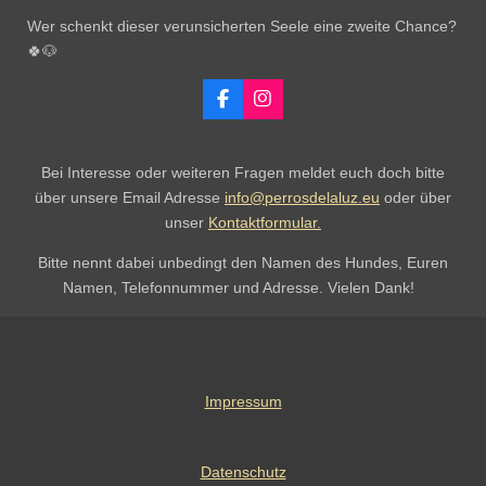
Wer schenkt dieser verunsicherten Seele eine zweite Chance?
🍀🐶
F
I
a
n
c
s
e
t
Bei Interesse oder weiteren Fragen meldet euch doch bitte
b
a
o
g
über unsere Email Adresse
info@perrosdelaluz.eu
oder über
o
r
unser
Kontaktformular.
k
a
m
Bitte nennt dabei unbedingt den Namen des Hundes, Euren
Namen, Telefonnummer und Adresse. Vielen Dank!
Impressum
Datenschutz