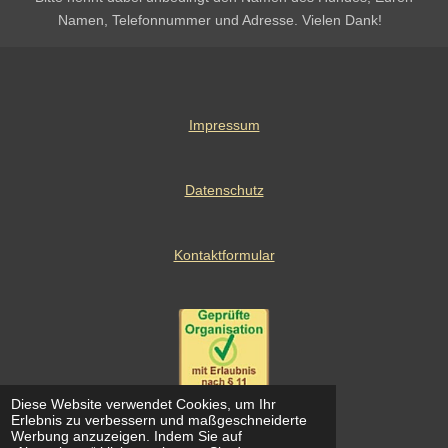
Namen, Telefonnummer und Adresse. Vielen Dank!
Impressum
Datenschutz
Kontaktformular
Diese Website verwendet Cookies, um Ihr
© 2024 Perros de la luz e.V.
Erlebnis zu verbessern und maßgeschneiderte
Werbung anzuzeigen. Indem Sie auf
Mit Unterstützung von
Webador