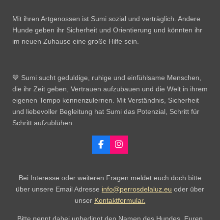
Mit ihren Artgenossen ist Sumi sozial und verträglich. Andere
Hunde geben ihr Sicherheit und Orientierung und könnten ihr
im neuen Zuhause eine große Hilfe sein.
💙 Sumi sucht geduldige, ruhige und einfühlsame Menschen,
die ihr Zeit geben, Vertrauen aufzubauen und die Welt in ihrem
eigenen Tempo kennenzulernen. Mit Verständnis, Sicherheit
und liebevoller Begleitung hat Sumi das Potenzial, Schritt für
Schritt aufzublühen.
F
I
a
n
c
s
e
t
Bei Interesse oder weiteren Fragen meldet euch doch bitte
b
a
o
g
über unsere Email Adresse
info@perrosdelaluz.eu
oder über
o
r
unser
Kontaktformular.
k
a
m
Bitte nennt dabei unbedingt den Namen des Hundes, Euren