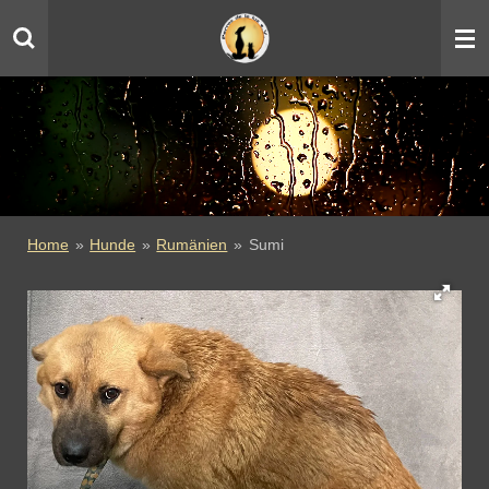
Zum
Hauptinhalt
springen
Home
»
Hunde
»
Rumänien
»
Sumi