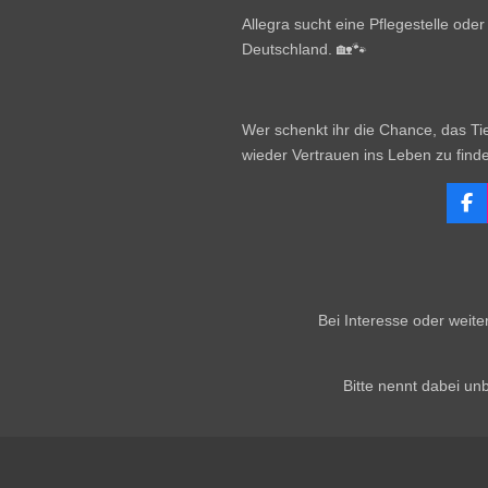
Allegra sucht eine Pflegestelle ode
Deutschland. 🏡🐾
Wer schenkt ihr die Chance, das Tie
wieder Vertrauen ins Leben zu find
F
a
c
e
b
o
o
Bei Interesse oder weit
k
Bitte nennt dabei u