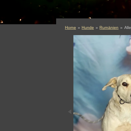
Home
»
Hunde
»
Rumänien
»
All