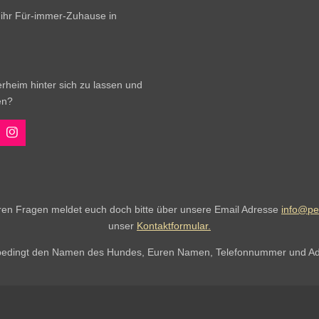
r ihr Für-immer-Zuhause in
rheim hinter sich zu lassen und
en?
I
n
s
t
a
g
r
eren Fragen meldet euch doch bitte über unsere Email Adresse
info@pe
a
unser
Kontaktformular.
m
nbedingt den Namen des Hundes, Euren Namen, Telefonnummer und Ad